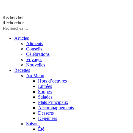
Aller
au
Rechercher
contenu
Rechercher
Articles
Aliments
Conseils
Célébrations
Voyages
Nouvelles
Recettes
Au Menu
Hors d’oeuvres
Entrées
Soupes
Salades
Plats Principaux
Accompagnements
Desserts
Déjeuners
Saisons
Été