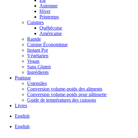
Été
Automne
Hiver
Printemps
Cuisines
Québécoise
Américaine
Rapide
Cuisine Économique
Instant Pot
Végétarien
Vegan
Sans Gluten
Ingrédients
Pratique
Ustensiles
Conversion volume-poids des aliments
Conversion volume-poids pour pâtisserie
Guide de températures des cuissons
Livres
English
English