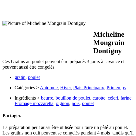
Micheline
Mongrain
Dontigny
Ces Gratins au poulet peuvent être préparés 3 jours à l'avance et
peuvent aussi être congelés.
gratin
,
poulet
Catégories >
Automne
,
Hiver
,
Plats Principaux
,
Printemps
Ingrédients >
beurre
,
bouillon de poulet
,
carotte
,
céleri
,
farine
,
Fromage mozzarella
,
oignon
,
pois
,
poulet
Partagez
La préparation peut aussi être utilisée pour faire un pâté au poulet.
Les gratins non cuit peuvent se congelés pendant 4 mois tandis qu’il