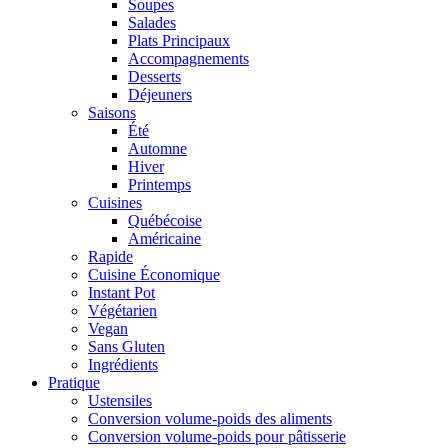
Soupes
Salades
Plats Principaux
Accompagnements
Desserts
Déjeuners
Saisons
Été
Automne
Hiver
Printemps
Cuisines
Québécoise
Américaine
Rapide
Cuisine Économique
Instant Pot
Végétarien
Vegan
Sans Gluten
Ingrédients
Pratique
Ustensiles
Conversion volume-poids des aliments
Conversion volume-poids pour pâtisserie