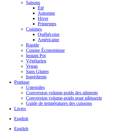
Saisons
Été
Automne
Hiver
Printemps
Cuisines
Québécoise
Américaine
Rapide
Cuisine Économique
Instant Pot
Végétarien
Vegan
Sans Gluten
Ingrédients
Pratique
Ustensiles
Conversion volume-poids des aliments
Conversion volume-poids pour pâtisserie
Guide de températures des cuissons
Livres
English
English