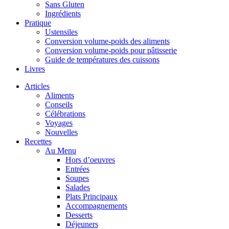
Sans Gluten
Ingrédients
Pratique
Ustensiles
Conversion volume-poids des aliments
Conversion volume-poids pour pâtisserie
Guide de températures des cuissons
Livres
Articles
Aliments
Conseils
Célébrations
Voyages
Nouvelles
Recettes
Au Menu
Hors d’oeuvres
Entrées
Soupes
Salades
Plats Principaux
Accompagnements
Desserts
Déjeuners