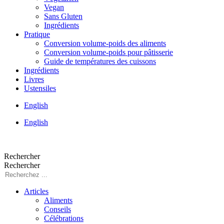
Vegan
Sans Gluten
Ingrédients
Pratique
Conversion volume-poids des aliments
Conversion volume-poids pour pâtisserie
Guide de températures des cuissons
Ingrédients
Livres
Ustensiles
English
English
Rechercher
Rechercher
Articles
Aliments
Conseils
Célébrations