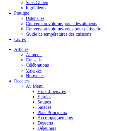
Sans Gluten
Ingrédients
Pratique
Ustensiles
Conversion volume-poids des aliments
Conversion volume-poids pour pâtisserie
Guide de températures des cuissons
Livres
Articles
Aliments
Conseils
Célébrations
Voyages
Nouvelles
Recettes
Au Menu
Hors d’oeuvres
Entrées
Soupes
Salades
Plats Principaux
Accompagnements
Desserts
Déjeuners