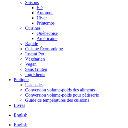
Saisons
Été
Automne
Hiver
Printemps
Cuisines
Québécoise
Américaine
Rapide
Cuisine Économique
Instant Pot
Végétarien
Vegan
Sans Gluten
Ingrédients
Pratique
Ustensiles
Conversion volume-poids des aliments
Conversion volume-poids pour pâtisserie
Guide de températures des cuissons
Livres
English
English