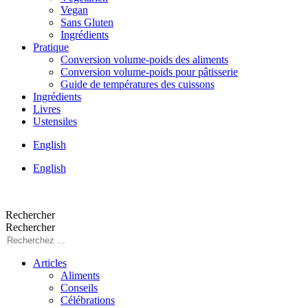
Vegan
Sans Gluten
Ingrédients
Pratique
Conversion volume-poids des aliments
Conversion volume-poids pour pâtisserie
Guide de températures des cuissons
Ingrédients
Livres
Ustensiles
English
English
Rechercher
Rechercher
Articles
Aliments
Conseils
Célébrations