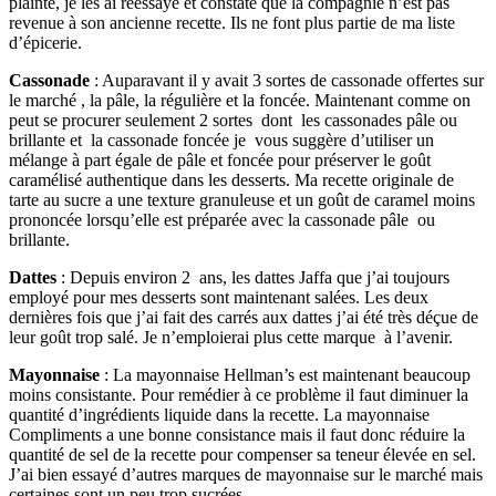
plainte, je les ai réessayé et constaté que la compagnie n’est pas
revenue à son ancienne recette. Ils ne font plus partie de ma liste
d’épicerie.
Cassonade
: Auparavant il y avait 3 sortes de cassonade offertes sur
le marché , la pâle, la régulière et la foncée. Maintenant comme on
peut se procurer seulement 2 sortes dont les cassonades pâle ou
brillante et la cassonade foncée je vous suggère d’utiliser un
mélange à part égale de pâle et foncée pour préserver le goût
caramélisé authentique dans les desserts. Ma recette originale de
tarte au sucre a une texture granuleuse et un goût de caramel moins
prononcée lorsqu’elle est préparée avec la cassonade pâle ou
brillante.
Dattes
: Depuis environ 2 ans, les dattes Jaffa que j’ai toujours
employé pour mes desserts sont maintenant salées. Les deux
dernières fois que j’ai fait des carrés aux dattes j’ai été très déçue de
leur goût trop salé. Je n’emploierai plus cette marque à l’avenir.
Mayonnaise
: La mayonnaise Hellman’s est maintenant beaucoup
moins consistante. Pour remédier à ce problème il faut diminuer la
quantité d’ingrédients liquide dans la recette. La mayonnaise
Compliments a une bonne consistance mais il faut donc réduire la
quantité de sel de la recette pour compenser sa teneur élevée en sel.
J’ai bien essayé d’autres marques de mayonnaise sur le marché mais
certaines sont un peu trop sucrées.