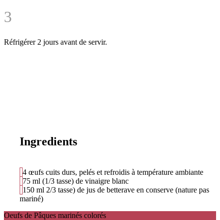
3
Réfrigérer 2 jours avant de servir.
Ingredients
4 œufs cuits durs, pelés et refroidis à température ambiante
75
ml
(1/3 tasse) de vinaigre blanc
150
ml
2/3 tasse) de jus de betterave en conserve (nature pas
mariné)
Oeufs de Pâques marinés colorés