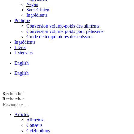
Vegan
Sans Gluten
Ingrédients
Pratique
Conversion volume-poids des aliments
Conversion volume-poids pour pâtisserie
Guide de températures des cuissons
Ingrédients
Livres
Ustensiles
English
English
Rechercher
Rechercher
Articles
Aliments
Conseils
Célébrations