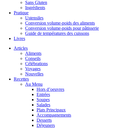
Sans Gluten
Ingrédients
Pratique
Ustensiles
Conversion volume-poids des aliments
Conversion volume-poids pour pâtisserie
Guide de températures des cuissons
Livres
Articles
Aliments
Conseils
Célébrations
Voyages
Nouvelles
Recettes
Au Menu
Hors d’oeuvres
Entrées
Soupes
Salades
Plats Principaux
Accompagnements
Desserts
Déjeuners