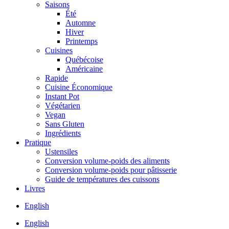
Saisons
Été
Automne
Hiver
Printemps
Cuisines
Québécoise
Américaine
Rapide
Cuisine Économique
Instant Pot
Végétarien
Vegan
Sans Gluten
Ingrédients
Pratique
Ustensiles
Conversion volume-poids des aliments
Conversion volume-poids pour pâtisserie
Guide de températures des cuissons
Livres
English
English