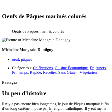
Oeufs de Pâques marinés colorés
Oeufs de Pâques marinés colorés
Micheline Mongrain Dontigny
oeuf
,
pâques
Catégories >
Célébrations
,
Cuisine Économique
,
Déjeuners
,
Printemps
,
Rapide
,
Recettes
,
Sans Gluten
,
Végétarien
Partagez
Un peu d’histoire
Il n’y a pas encore bien longtemps, le jour de Pâques marquait la fin
d’un long carême imposé par la religion catholique. Il y eut même