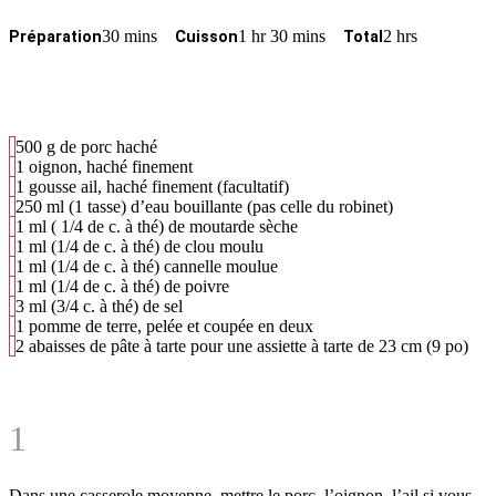
30 mins
1 hr 30 mins
2 hrs
Préparation
Cuisson
Total
500 g de porc haché
1 oignon, haché finement
1 gousse ail, haché finement (facultatif)
250 ml (1 tasse) d’eau bouillante (pas celle du robinet)
1 ml ( 1/4 de c. à thé) de moutarde sèche
1 ml (1/4 de c. à thé) de clou moulu
1 ml (1/4 de c. à thé) cannelle moulue
1 ml (1/4 de c. à thé) de poivre
3 ml (3/4 c. à thé) de sel
1 pomme de terre, pelée et coupée en deux
2 abaisses de pâte à tarte pour une assiette à tarte de 23 cm (9 po)
1
Dans une casserole moyenne, mettre le porc, l’oignon, l’ail si vous