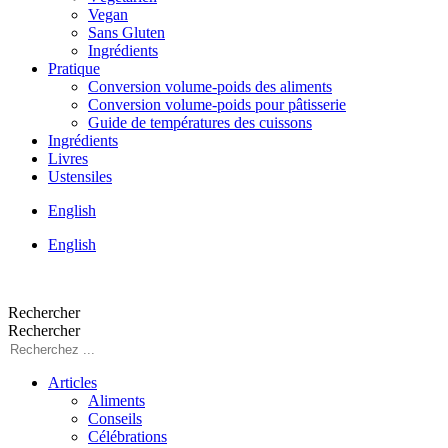
Vegan
Sans Gluten
Ingrédients
Pratique
Conversion volume-poids des aliments
Conversion volume-poids pour pâtisserie
Guide de températures des cuissons
Ingrédients
Livres
Ustensiles
English
English
Rechercher
Rechercher
Articles
Aliments
Conseils
Célébrations