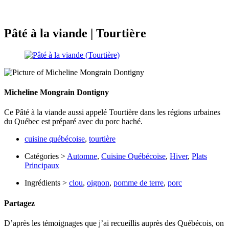
Pâté à la viande | Tourtière
Micheline Mongrain Dontigny
Ce Pâté à la viande aussi appelé Tourtière dans les régions urbaines
du Québec est préparé avec du porc haché.
cuisine québécoise
,
tourtière
Catégories >
Automne
,
Cuisine Québécoise
,
Hiver
,
Plats
Principaux
Ingrédients >
clou
,
oignon
,
pomme de terre
,
porc
Partagez
D’après les témoignages que j’ai recueillis auprès des Québécois, on