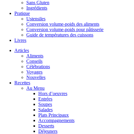
Sans Gluten
Ingrédients
Pratique
Ustensiles
Conversion volume-poids des aliments
Conversion volume-poids pour pâtisserie
Guide de températures des cuissons
Livres
Articles
Aliments
Conseils
Célébrations
Voyages
Nouvelles
Recettes
Au Menu
Hors d’oeuvres
Entrées
Soupes
Salades
Plats Principaux
Accompagnements
Desserts
Déjeuners