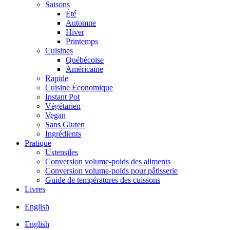
Saisons
Été
Automne
Hiver
Printemps
Cuisines
Québécoise
Américaine
Rapide
Cuisine Économique
Instant Pot
Végétarien
Vegan
Sans Gluten
Ingrédients
Pratique
Ustensiles
Conversion volume-poids des aliments
Conversion volume-poids pour pâtisserie
Guide de températures des cuissons
Livres
English
English