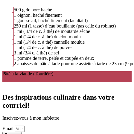
500 g de porc haché
1 oignon, haché finement
1 gousse ail, haché finement (facultatif)
250 ml (1 tasse) d’eau bouillante (pas celle du robinet)
1 ml ( 1/4 de c. à thé) de moutarde sèche
1 ml (1/4 de c. à thé) de clou moulu
1 ml (1/4 de c. à thé) cannelle moulue
1 ml (1/4 de c. à thé) de poivre
3 ml (3/4 c. à thé) de sel
1 pomme de terre, pelée et coupée en deux
2 abaisses de pâte à tarte pour une assiette à tarte de 23 cm (9 p
Pâté à la viande (Tourtière)
Ingredients
Étapes
Des inspirations culinaire dans votre
courriel!
Inscivez-vous à mon infolettre
Email