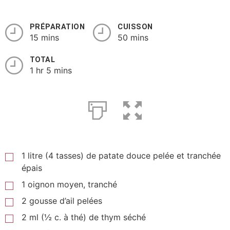
PRÉPARATION
CUISSON
15 mins
50 mins
TOTAL
1 hr 5 mins
1 litre (4 tasses) de patate douce pelée et tranchée
épais
1 oignon moyen, tranché
2 gousse d’ail pelées
2
ml
(½ c. à thé) de thym séché