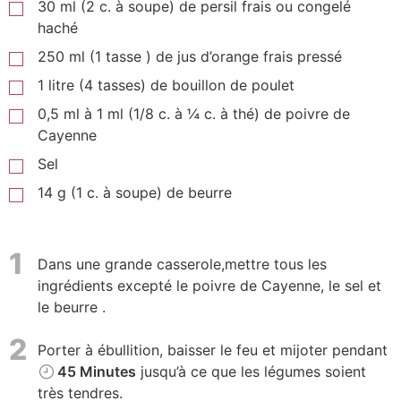
30
ml
(2 c. à soupe) de persil frais ou congelé
haché
250
ml
(1 tasse ) de jus d’orange frais pressé
1 litre (4 tasses) de bouillon de poulet
0,5 ml à 1 ml (1/8 c. à ¼ c. à thé) de poivre de
Cayenne
Sel
14
g
(1 c. à soupe) de beurre
1
Dans une grande casserole,mettre tous les
ingrédients excepté le poivre de Cayenne, le sel et
le beurre .
2
Porter à ébullition, baisser le feu et mijoter pendant
45 Minutes
jusqu’à ce que les légumes soient
très tendres.