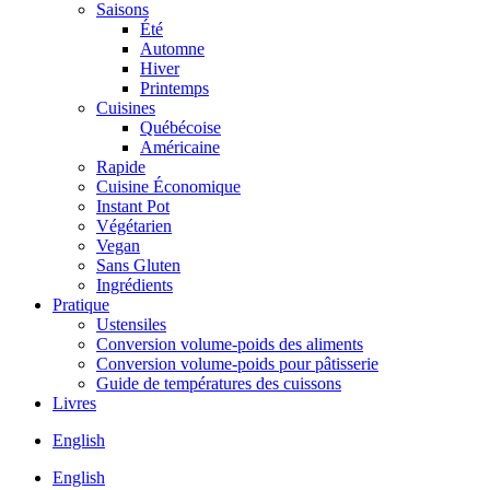
Saisons
Été
Automne
Hiver
Printemps
Cuisines
Québécoise
Américaine
Rapide
Cuisine Économique
Instant Pot
Végétarien
Vegan
Sans Gluten
Ingrédients
Pratique
Ustensiles
Conversion volume-poids des aliments
Conversion volume-poids pour pâtisserie
Guide de températures des cuissons
Livres
English
English