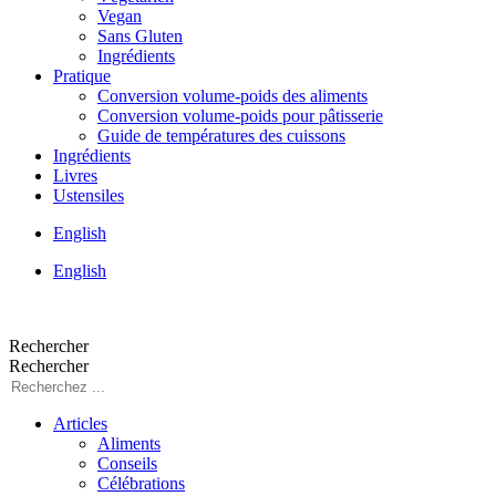
Vegan
Sans Gluten
Ingrédients
Pratique
Conversion volume-poids des aliments
Conversion volume-poids pour pâtisserie
Guide de températures des cuissons
Ingrédients
Livres
Ustensiles
English
English
Rechercher
Rechercher
Articles
Aliments
Conseils
Célébrations