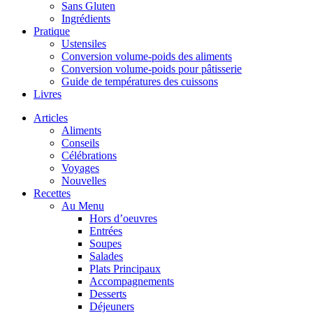
Sans Gluten
Ingrédients
Pratique
Ustensiles
Conversion volume-poids des aliments
Conversion volume-poids pour pâtisserie
Guide de températures des cuissons
Livres
Articles
Aliments
Conseils
Célébrations
Voyages
Nouvelles
Recettes
Au Menu
Hors d’oeuvres
Entrées
Soupes
Salades
Plats Principaux
Accompagnements
Desserts
Déjeuners