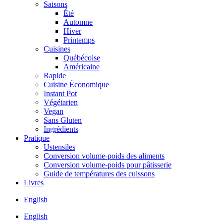
Saisons
Été
Automne
Hiver
Printemps
Cuisines
Québécoise
Américaine
Rapide
Cuisine Économique
Instant Pot
Végétarien
Vegan
Sans Gluten
Ingrédients
Pratique
Ustensiles
Conversion volume-poids des aliments
Conversion volume-poids pour pâtisserie
Guide de températures des cuissons
Livres
English
English