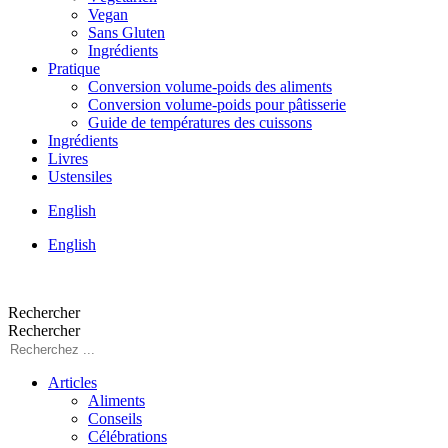
Vegan
Sans Gluten
Ingrédients
Pratique
Conversion volume-poids des aliments
Conversion volume-poids pour pâtisserie
Guide de températures des cuissons
Ingrédients
Livres
Ustensiles
English
English
Rechercher
Rechercher
Articles
Aliments
Conseils
Célébrations