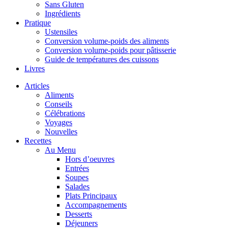
Sans Gluten
Ingrédients
Pratique
Ustensiles
Conversion volume-poids des aliments
Conversion volume-poids pour pâtisserie
Guide de températures des cuissons
Livres
Articles
Aliments
Conseils
Célébrations
Voyages
Nouvelles
Recettes
Au Menu
Hors d’oeuvres
Entrées
Soupes
Salades
Plats Principaux
Accompagnements
Desserts
Déjeuners