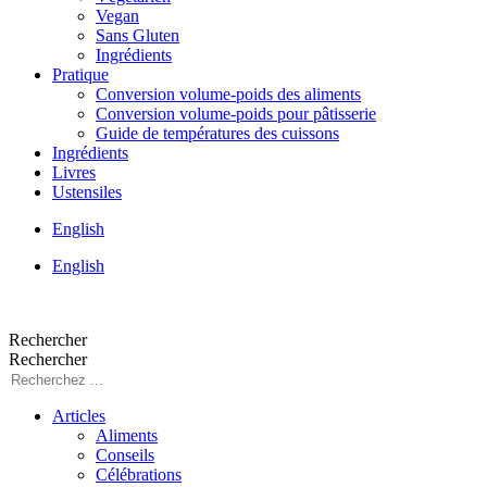
Vegan
Sans Gluten
Ingrédients
Pratique
Conversion volume-poids des aliments
Conversion volume-poids pour pâtisserie
Guide de températures des cuissons
Ingrédients
Livres
Ustensiles
English
English
Rechercher
Rechercher
Articles
Aliments
Conseils
Célébrations