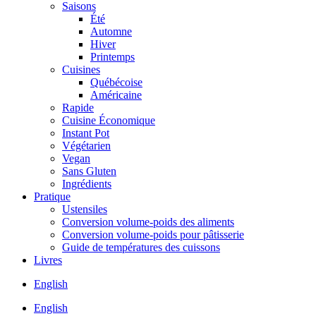
Saisons
Été
Automne
Hiver
Printemps
Cuisines
Québécoise
Américaine
Rapide
Cuisine Économique
Instant Pot
Végétarien
Vegan
Sans Gluten
Ingrédients
Pratique
Ustensiles
Conversion volume-poids des aliments
Conversion volume-poids pour pâtisserie
Guide de températures des cuissons
Livres
English
English