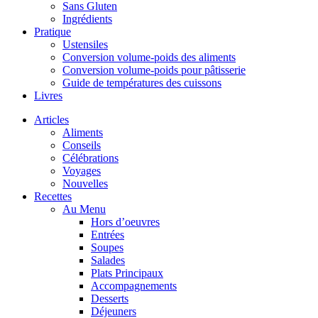
Sans Gluten
Ingrédients
Pratique
Ustensiles
Conversion volume-poids des aliments
Conversion volume-poids pour pâtisserie
Guide de températures des cuissons
Livres
Articles
Aliments
Conseils
Célébrations
Voyages
Nouvelles
Recettes
Au Menu
Hors d’oeuvres
Entrées
Soupes
Salades
Plats Principaux
Accompagnements
Desserts
Déjeuners