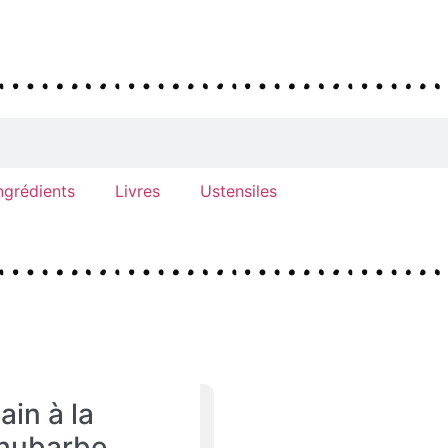
ngrédients
Livres
Ustensiles
ain à la
hubarbe