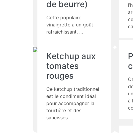
de beurre)
l’
ar
Cette populaire
ce
vinaigrette a un goût
ca
rafraîchissant.
Ketchup aux
P
tomates
c
rouges
Ce
de
Ce ketchup traditionnel
un
est le condiment idéal
à 
pour accompagner la
co
tourtière et des
saucisses.