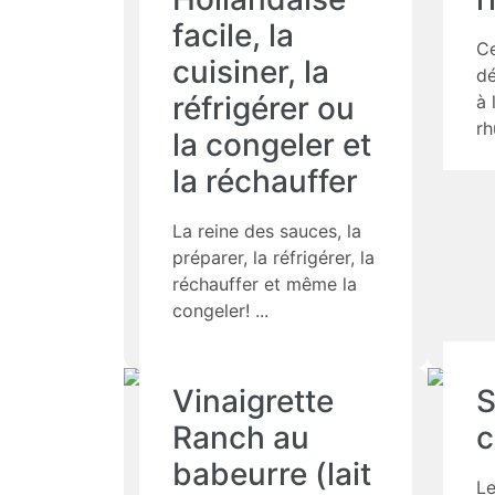
facile, la
Ce
cuisiner, la
dé
réfrigérer ou
à 
rh
la congeler et
la réchauffer
La reine des sauces, la
préparer, la réfrigérer, la
réchauffer et même la
congeler!
Vinaigrette
S
Ranch au
c
babeurre (lait
Le