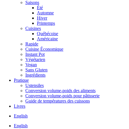
Saisons
Été
Automne
Hiver
Printemps
Cuisines
Québécoise
Américaine
Rapide
Cuisine Économique
Instant Pot
Végétarien
Vegan
Sans Gluten
Ingrédients
Pratique
Ustensiles
Conversion volume-poids des aliments
Conversion volume-poids pour pâtisserie
Guide de températures des cuissons
Livres
English
English