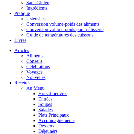
Sans Gluten
Ingrédients
Pratique
Ustensiles
Conversion volume-poids des aliments
Conversion volume-poids pour pâtisserie
Guide de températures des cuissons
Livres
Articles
Aliments
Conseils
Célébrations
Voyages
Nouvelles
Recettes
Au Menu
Hors d’oeuvres
Entrées
Soupes
Salades
Plats Principaux
Accompagnements
Desserts
Déjeuners