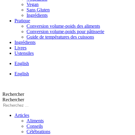
Vegan
Sans Gluten
Ingrédients
Pratique
Conversion volume-poids des aliments
Conversion volume-poids pour pâtisserie
Guide de températures des cuissons
Ingrédients
Livres
Ustensiles
English
English
Rechercher
Rechercher
Articles
Aliments
Conseils
Célébrations