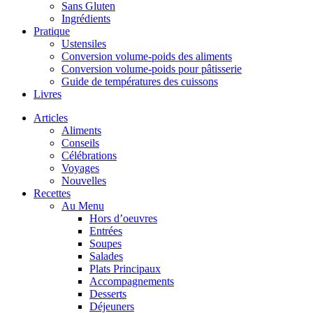
Sans Gluten
Ingrédients
Pratique
Ustensiles
Conversion volume-poids des aliments
Conversion volume-poids pour pâtisserie
Guide de températures des cuissons
Livres
Articles
Aliments
Conseils
Célébrations
Voyages
Nouvelles
Recettes
Au Menu
Hors d’oeuvres
Entrées
Soupes
Salades
Plats Principaux
Accompagnements
Desserts
Déjeuners