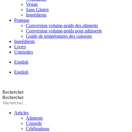
Vegan
Sans Gluten
Ingrédients
Pratique
Conversion volume-poids des aliments
Conversion volume-poids pour pâtisserie
Guide de températures des cuissons
Ingrédients
Livres
Ustensiles
English
English
Rechercher
Rechercher
Articles
Aliments
Conseils
Célébrations