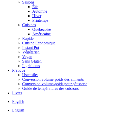
Saisons
Été
Automne
Hiver
Printemps
Cuisines
Québécoise
Américaine
Rapide
Cuisine Économique
Instant Pot
Végétarien
Vegan
Sans Gluten
Ingrédients
Pratique
Ustensiles
Conversion volume-poids des aliments
Conversion volume-poids pour pâtisserie
Guide de températures des cuissons
Livres
English
English