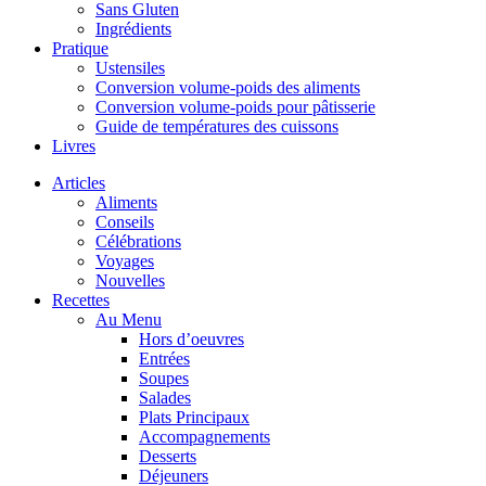
Sans Gluten
Ingrédients
Pratique
Ustensiles
Conversion volume-poids des aliments
Conversion volume-poids pour pâtisserie
Guide de températures des cuissons
Livres
Articles
Aliments
Conseils
Célébrations
Voyages
Nouvelles
Recettes
Au Menu
Hors d’oeuvres
Entrées
Soupes
Salades
Plats Principaux
Accompagnements
Desserts
Déjeuners