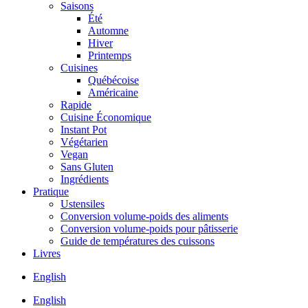
Saisons
Été
Automne
Hiver
Printemps
Cuisines
Québécoise
Américaine
Rapide
Cuisine Économique
Instant Pot
Végétarien
Vegan
Sans Gluten
Ingrédients
Pratique
Ustensiles
Conversion volume-poids des aliments
Conversion volume-poids pour pâtisserie
Guide de températures des cuissons
Livres
English
English