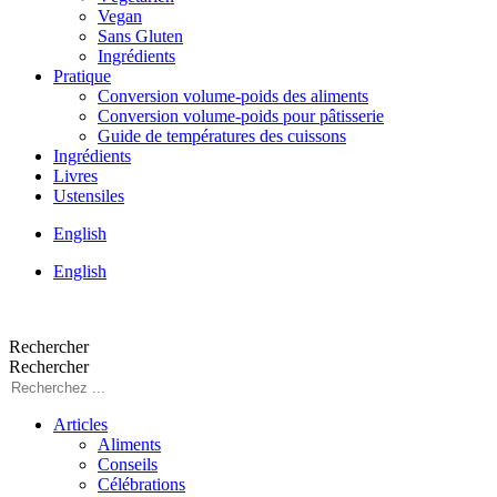
Vegan
Sans Gluten
Ingrédients
Pratique
Conversion volume-poids des aliments
Conversion volume-poids pour pâtisserie
Guide de températures des cuissons
Ingrédients
Livres
Ustensiles
English
English
Rechercher
Rechercher
Articles
Aliments
Conseils
Célébrations