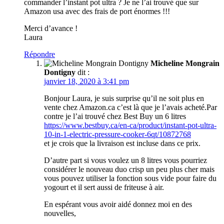
commander l’instant pot ultra ? Je ne l’ai trouvé que sur
Amazon usa avec des frais de port énormes !!!
Merci d’avance !
Laura
Répondre
Micheline Mongrain
Dontigny
dit :
janvier 18, 2020 à 3:41 pm
Bonjour Laura, je suis surprise qu’il ne soit plus en
vente chez Amazon.ca c’est là que je l’avais acheté.Par
contre je l’ai trouvé chez Best Buy un 6 litres
https://www.bestbuy.ca/en-ca/product/instant-pot-ultra-
10-in-1-electric-pressure-cooker-6qt/10872768
et je crois que la livraison est incluse dans ce prix.
D’autre part si vous voulez un 8 litres vous pourriez
considérer le nouveau duo crisp un peu plus cher mais
vous pouvez utiliser la fonction sous vide pour faire du
yogourt et il sert aussi de friteuse à air.
En espérant vous avoir aidé donnez moi en des
nouvelles,