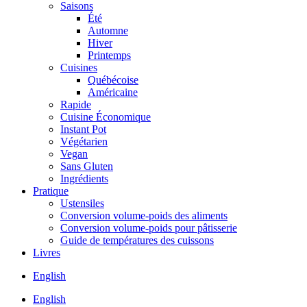
Saisons
Été
Automne
Hiver
Printemps
Cuisines
Québécoise
Américaine
Rapide
Cuisine Économique
Instant Pot
Végétarien
Vegan
Sans Gluten
Ingrédients
Pratique
Ustensiles
Conversion volume-poids des aliments
Conversion volume-poids pour pâtisserie
Guide de températures des cuissons
Livres
English
English