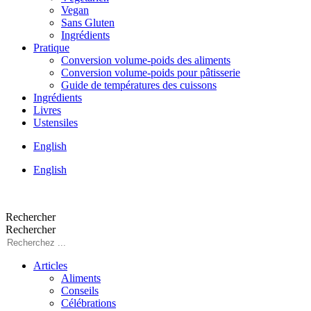
Vegan
Sans Gluten
Ingrédients
Pratique
Conversion volume-poids des aliments
Conversion volume-poids pour pâtisserie
Guide de températures des cuissons
Ingrédients
Livres
Ustensiles
English
English
Rechercher
Rechercher
Articles
Aliments
Conseils
Célébrations