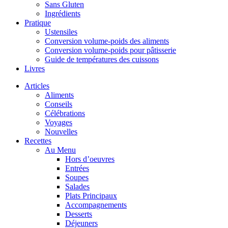
Sans Gluten
Ingrédients
Pratique
Ustensiles
Conversion volume-poids des aliments
Conversion volume-poids pour pâtisserie
Guide de températures des cuissons
Livres
Articles
Aliments
Conseils
Célébrations
Voyages
Nouvelles
Recettes
Au Menu
Hors d’oeuvres
Entrées
Soupes
Salades
Plats Principaux
Accompagnements
Desserts
Déjeuners