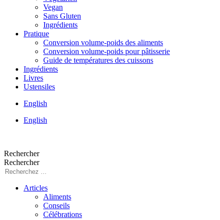
Vegan
Sans Gluten
Ingrédients
Pratique
Conversion volume-poids des aliments
Conversion volume-poids pour pâtisserie
Guide de températures des cuissons
Ingrédients
Livres
Ustensiles
English
English
Rechercher
Rechercher
Articles
Aliments
Conseils
Célébrations