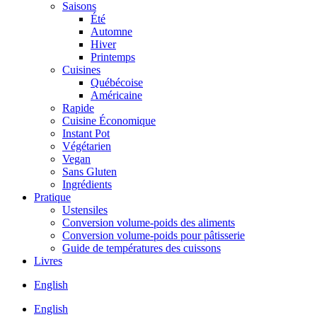
Saisons
Été
Automne
Hiver
Printemps
Cuisines
Québécoise
Américaine
Rapide
Cuisine Économique
Instant Pot
Végétarien
Vegan
Sans Gluten
Ingrédients
Pratique
Ustensiles
Conversion volume-poids des aliments
Conversion volume-poids pour pâtisserie
Guide de températures des cuissons
Livres
English
English