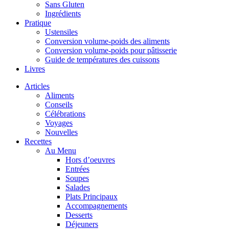
Sans Gluten
Ingrédients
Pratique
Ustensiles
Conversion volume-poids des aliments
Conversion volume-poids pour pâtisserie
Guide de températures des cuissons
Livres
Articles
Aliments
Conseils
Célébrations
Voyages
Nouvelles
Recettes
Au Menu
Hors d’oeuvres
Entrées
Soupes
Salades
Plats Principaux
Accompagnements
Desserts
Déjeuners