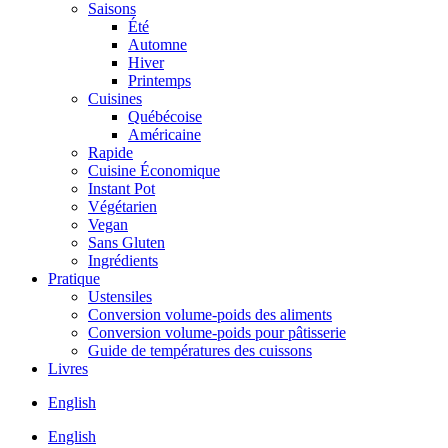
Saisons
Été
Automne
Hiver
Printemps
Cuisines
Québécoise
Américaine
Rapide
Cuisine Économique
Instant Pot
Végétarien
Vegan
Sans Gluten
Ingrédients
Pratique
Ustensiles
Conversion volume-poids des aliments
Conversion volume-poids pour pâtisserie
Guide de températures des cuissons
Livres
English
English