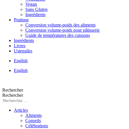
Vegan
Sans Gluten
Ingrédients
Pratique
Conversion volume-poids des aliments
Conversion volume-poids pour pâtisserie
Guide de températures des cuissons
Ingrédients
Livres
Ustensiles
English
English
Rechercher
Rechercher
Articles
Aliments
Conseils
Célébrations