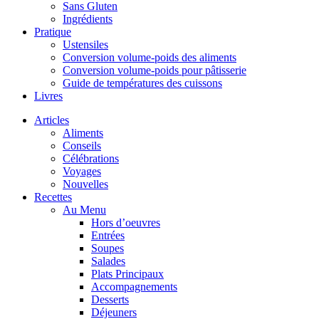
Sans Gluten
Ingrédients
Pratique
Ustensiles
Conversion volume-poids des aliments
Conversion volume-poids pour pâtisserie
Guide de températures des cuissons
Livres
Articles
Aliments
Conseils
Célébrations
Voyages
Nouvelles
Recettes
Au Menu
Hors d’oeuvres
Entrées
Soupes
Salades
Plats Principaux
Accompagnements
Desserts
Déjeuners