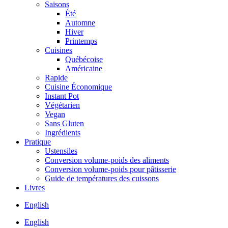
Saisons
Été
Automne
Hiver
Printemps
Cuisines
Québécoise
Américaine
Rapide
Cuisine Économique
Instant Pot
Végétarien
Vegan
Sans Gluten
Ingrédients
Pratique
Ustensiles
Conversion volume-poids des aliments
Conversion volume-poids pour pâtisserie
Guide de températures des cuissons
Livres
English
English