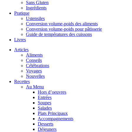
Sans Gluten
Ingrédients
Pratique
Ustensiles
Conversion volume-poids des aliments
Conversion volume-poids pour pâtisserie
Guide de températures des cuissons
Livres
Articles
Aliments
Conseils
Célébrations
Voyages
Nouvelles
Recettes
Au Menu
Hors d’oeuvres
Entrées
Soupes
Salades
Plats Principaux
Accompagnements
Desserts
Déjeuners