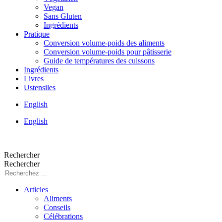
Vegan
Sans Gluten
Ingrédients
Pratique
Conversion volume-poids des aliments
Conversion volume-poids pour pâtisserie
Guide de températures des cuissons
Ingrédients
Livres
Ustensiles
English
English
Rechercher
Rechercher
Articles
Aliments
Conseils
Célébrations