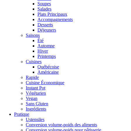
Soupes
Salades
Plats Principaux
Accompagnements
Desserts
Déjeuners
Saisons
Été
Automne
Hiver
Printemps
Cuisines
Québécoise
Américaine
Rapide
Cuisine Économique
Instant Pot
Végétarien
Vegan
Sans Gluten
Ingrédients
Pratique
Ustensiles
Conversion volume-poids des aliments
Conversion volume-poids pour pâtisserie