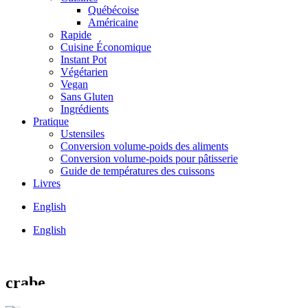
Québécoise
Américaine
Rapide
Cuisine Économique
Instant Pot
Végétarien
Vegan
Sans Gluten
Ingrédients
Pratique
Ustensiles
Conversion volume-poids des aliments
Conversion volume-poids pour pâtisserie
Guide de températures des cuissons
Livres
English
English
crabe