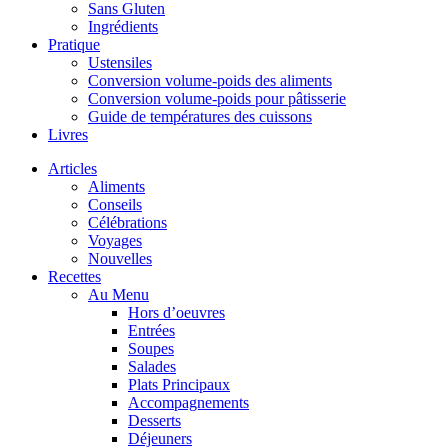
Sans Gluten
Ingrédients
Pratique
Ustensiles
Conversion volume-poids des aliments
Conversion volume-poids pour pâtisserie
Guide de températures des cuissons
Livres
Articles
Aliments
Conseils
Célébrations
Voyages
Nouvelles
Recettes
Au Menu
Hors d’oeuvres
Entrées
Soupes
Salades
Plats Principaux
Accompagnements
Desserts
Déjeuners