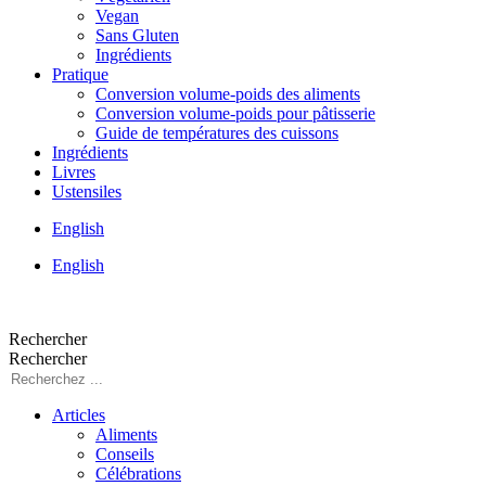
Vegan
Sans Gluten
Ingrédients
Pratique
Conversion volume-poids des aliments
Conversion volume-poids pour pâtisserie
Guide de températures des cuissons
Ingrédients
Livres
Ustensiles
English
English
Rechercher
Rechercher
Articles
Aliments
Conseils
Célébrations