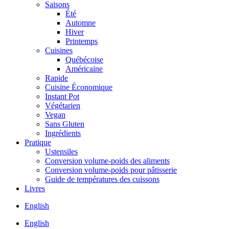
Saisons
Été
Automne
Hiver
Printemps
Cuisines
Québécoise
Américaine
Rapide
Cuisine Économique
Instant Pot
Végétarien
Vegan
Sans Gluten
Ingrédients
Pratique
Ustensiles
Conversion volume-poids des aliments
Conversion volume-poids pour pâtisserie
Guide de températures des cuissons
Livres
English
English