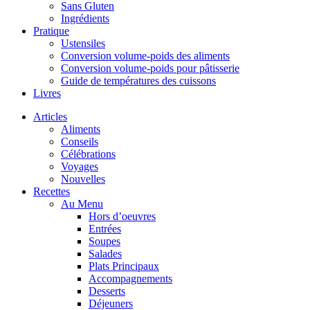
Sans Gluten
Ingrédients
Pratique
Ustensiles
Conversion volume-poids des aliments
Conversion volume-poids pour pâtisserie
Guide de températures des cuissons
Livres
Articles
Aliments
Conseils
Célébrations
Voyages
Nouvelles
Recettes
Au Menu
Hors d’oeuvres
Entrées
Soupes
Salades
Plats Principaux
Accompagnements
Desserts
Déjeuners