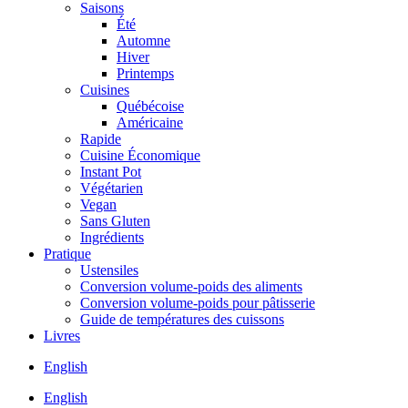
Saisons
Été
Automne
Hiver
Printemps
Cuisines
Québécoise
Américaine
Rapide
Cuisine Économique
Instant Pot
Végétarien
Vegan
Sans Gluten
Ingrédients
Pratique
Ustensiles
Conversion volume-poids des aliments
Conversion volume-poids pour pâtisserie
Guide de températures des cuissons
Livres
English
English