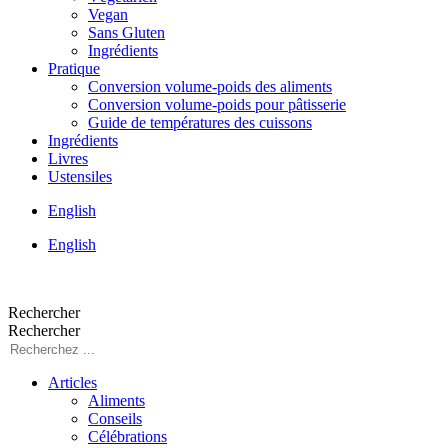
Vegan
Sans Gluten
Ingrédients
Pratique
Conversion volume-poids des aliments
Conversion volume-poids pour pâtisserie
Guide de températures des cuissons
Ingrédients
Livres
Ustensiles
English
English
Rechercher
Rechercher
Articles
Aliments
Conseils
Célébrations