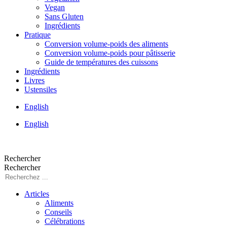
Vegan
Sans Gluten
Ingrédients
Pratique
Conversion volume-poids des aliments
Conversion volume-poids pour pâtisserie
Guide de températures des cuissons
Ingrédients
Livres
Ustensiles
English
English
Rechercher
Rechercher
Articles
Aliments
Conseils
Célébrations