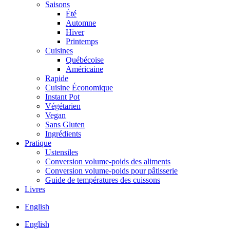
Saisons
Été
Automne
Hiver
Printemps
Cuisines
Québécoise
Américaine
Rapide
Cuisine Économique
Instant Pot
Végétarien
Vegan
Sans Gluten
Ingrédients
Pratique
Ustensiles
Conversion volume-poids des aliments
Conversion volume-poids pour pâtisserie
Guide de températures des cuissons
Livres
English
English