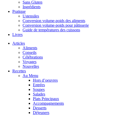
Sans Gluten
Ingrédients
Pratique
Ustensiles
Conversion volume-poids des aliments
Conversion volume-poids pour pâtisserie
Guide de températures des cuissons
Livres
Articles
Aliments
Conseils
Célébrations
Voyages
Nouvelles
Recettes
Au Menu
Hors d’oeuvres
Entrées
Soupes
Salades
Plats Principaux
Accompagnements
Desserts
Déjeuners