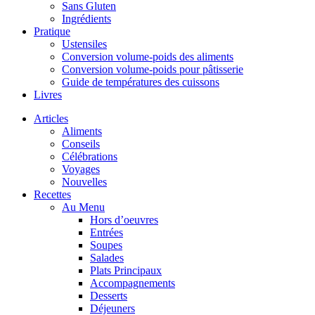
Sans Gluten
Ingrédients
Pratique
Ustensiles
Conversion volume-poids des aliments
Conversion volume-poids pour pâtisserie
Guide de températures des cuissons
Livres
Articles
Aliments
Conseils
Célébrations
Voyages
Nouvelles
Recettes
Au Menu
Hors d’oeuvres
Entrées
Soupes
Salades
Plats Principaux
Accompagnements
Desserts
Déjeuners