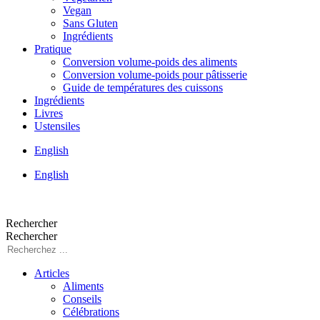
Vegan
Sans Gluten
Ingrédients
Pratique
Conversion volume-poids des aliments
Conversion volume-poids pour pâtisserie
Guide de températures des cuissons
Ingrédients
Livres
Ustensiles
English
English
Rechercher
Rechercher
Articles
Aliments
Conseils
Célébrations