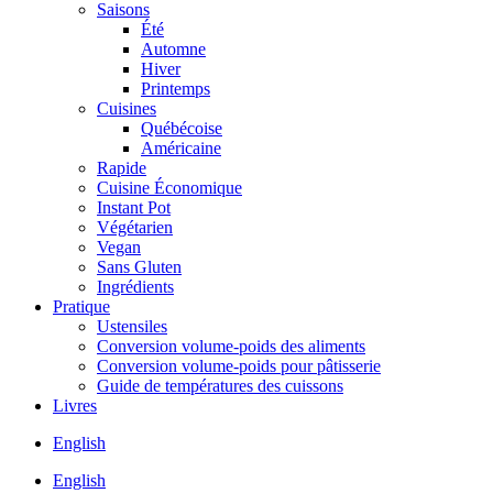
Saisons
Été
Automne
Hiver
Printemps
Cuisines
Québécoise
Américaine
Rapide
Cuisine Économique
Instant Pot
Végétarien
Vegan
Sans Gluten
Ingrédients
Pratique
Ustensiles
Conversion volume-poids des aliments
Conversion volume-poids pour pâtisserie
Guide de températures des cuissons
Livres
English
English