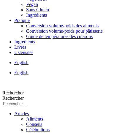
Vegan
Sans Gluten
Ingrédients
Pratique
Conversion volume-poids des aliments
Conversion volume-poids pour pâtisserie
Guide de températures des cuissons
Ingrédients
Livres
Ustensiles
English
English
Rechercher
Rechercher
Articles
Aliments
Conseils
Célébrations