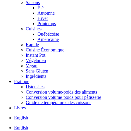
Saisons
Été
Automne
Hiver
Printemps
Cuisines
Québécoise
Américaine
Rapide
Cuisine Économique
Instant Pot
Végétarien
Vegan
Sans Gluten
Ingrédients
Pratique
Ustensiles
Conversion volume-poids des aliments
Conversion volume-poids pour pâtisserie
Guide de températures des cuissons
Livres
English
English