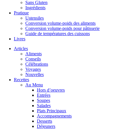
Sans Gluten
Ingrédients
Pratique
Ustensiles
Conversion volume-poids des aliments
Conversion volume-poids pour pâtisserie
Guide de températures des cuissons
Livres
Articles
Aliments
Conseils
Célébrations
Voyages
Nouvelles
Recettes
Au Menu
Hors d’oeuvres
Entrées
Soupes
Salades
Plats Principaux
Accompagnements
Desserts
Déjeuners