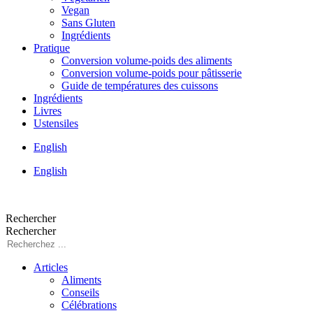
Vegan
Sans Gluten
Ingrédients
Pratique
Conversion volume-poids des aliments
Conversion volume-poids pour pâtisserie
Guide de températures des cuissons
Ingrédients
Livres
Ustensiles
English
English
Rechercher
Rechercher
Articles
Aliments
Conseils
Célébrations