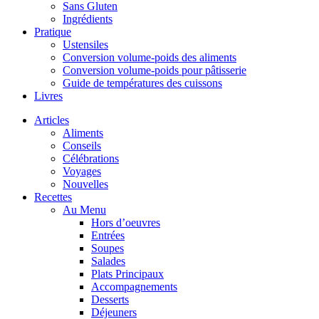
Sans Gluten
Ingrédients
Pratique
Ustensiles
Conversion volume-poids des aliments
Conversion volume-poids pour pâtisserie
Guide de températures des cuissons
Livres
Articles
Aliments
Conseils
Célébrations
Voyages
Nouvelles
Recettes
Au Menu
Hors d’oeuvres
Entrées
Soupes
Salades
Plats Principaux
Accompagnements
Desserts
Déjeuners