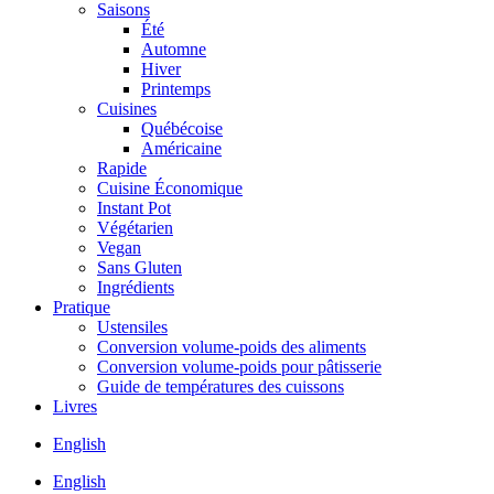
Saisons
Été
Automne
Hiver
Printemps
Cuisines
Québécoise
Américaine
Rapide
Cuisine Économique
Instant Pot
Végétarien
Vegan
Sans Gluten
Ingrédients
Pratique
Ustensiles
Conversion volume-poids des aliments
Conversion volume-poids pour pâtisserie
Guide de températures des cuissons
Livres
English
English