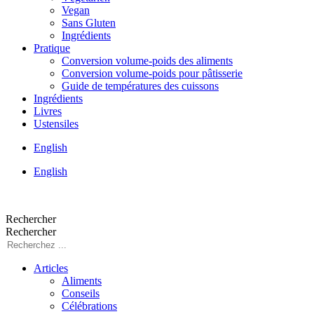
Vegan
Sans Gluten
Ingrédients
Pratique
Conversion volume-poids des aliments
Conversion volume-poids pour pâtisserie
Guide de températures des cuissons
Ingrédients
Livres
Ustensiles
English
English
Rechercher
Rechercher
Articles
Aliments
Conseils
Célébrations