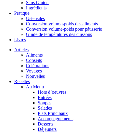
Sans Gluten
Ingrédients
Pratique
Ustensiles
Conversion volume-poids des aliments
Conversion volume-poids pour pâtisserie
Guide de températures des cuissons
Livres
Articles
Aliments
Conseils
Célébrations
Voyages
Nouvelles
Recettes
Au Menu
Hors d’oeuvres
Entrées
Soupes
Salades
Plats Principaux
Accompagnements
Desserts
Déjeuners