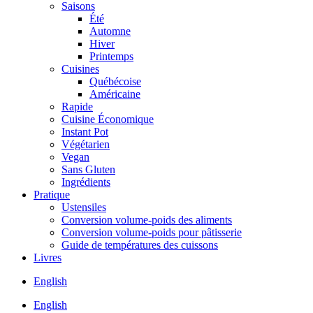
Saisons
Été
Automne
Hiver
Printemps
Cuisines
Québécoise
Américaine
Rapide
Cuisine Économique
Instant Pot
Végétarien
Vegan
Sans Gluten
Ingrédients
Pratique
Ustensiles
Conversion volume-poids des aliments
Conversion volume-poids pour pâtisserie
Guide de températures des cuissons
Livres
English
English