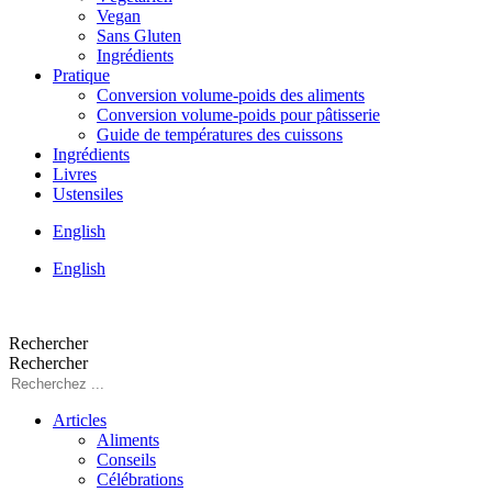
Vegan
Sans Gluten
Ingrédients
Pratique
Conversion volume-poids des aliments
Conversion volume-poids pour pâtisserie
Guide de températures des cuissons
Ingrédients
Livres
Ustensiles
English
English
Rechercher
Rechercher
Articles
Aliments
Conseils
Célébrations