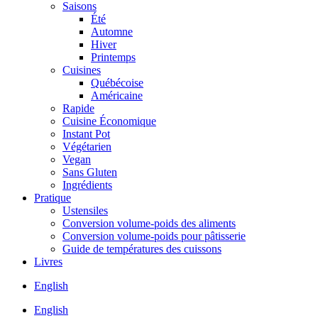
Saisons
Été
Automne
Hiver
Printemps
Cuisines
Québécoise
Américaine
Rapide
Cuisine Économique
Instant Pot
Végétarien
Vegan
Sans Gluten
Ingrédients
Pratique
Ustensiles
Conversion volume-poids des aliments
Conversion volume-poids pour pâtisserie
Guide de températures des cuissons
Livres
English
English