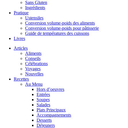
Sans Gluten
Ingrédients
Pratique
Ustensiles
Conversion volume-poids des aliments
Conversion volume-poids pour pâtisserie
Guide de températures des cuissons
Livres
Articles
Aliments
Conseils
Célébrations
Voyages
Nouvelles
Recettes
Au Menu
Hors d’oeuvres
Entrées
Soupes
Salades
Plats Principaux
Accompagnements
Desserts
Déjeuners