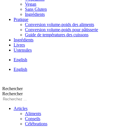
Vegan
Sans Gluten
Ingrédients
Pratique
Conversion volume-poids des aliments
Conversion volume-poids pour pâtisserie
Guide de températures des cuissons
Ingrédients
Livres
Ustensiles
English
English
Rechercher
Rechercher
Articles
Aliments
Conseils
Célébrations