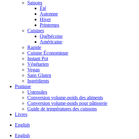
Saisons
Été
Automne
Hiver
Printemps
Cuisines
Québécoise
Américaine
Rapide
Cuisine Économique
Instant Pot
Végétarien
Vegan
Sans Gluten
Ingrédients
Pratique
Ustensiles
Conversion volume-poids des aliments
Conversion volume-poids pour pâtisserie
Guide de températures des cuissons
Livres
English
English