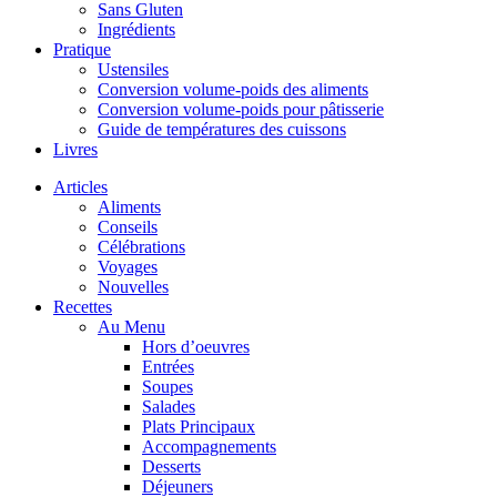
Sans Gluten
Ingrédients
Pratique
Ustensiles
Conversion volume-poids des aliments
Conversion volume-poids pour pâtisserie
Guide de températures des cuissons
Livres
Articles
Aliments
Conseils
Célébrations
Voyages
Nouvelles
Recettes
Au Menu
Hors d’oeuvres
Entrées
Soupes
Salades
Plats Principaux
Accompagnements
Desserts
Déjeuners