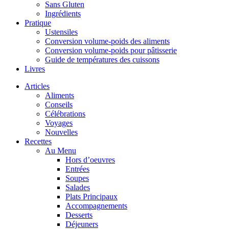
Sans Gluten
Ingrédients
Pratique
Ustensiles
Conversion volume-poids des aliments
Conversion volume-poids pour pâtisserie
Guide de températures des cuissons
Livres
Articles
Aliments
Conseils
Célébrations
Voyages
Nouvelles
Recettes
Au Menu
Hors d’oeuvres
Entrées
Soupes
Salades
Plats Principaux
Accompagnements
Desserts
Déjeuners