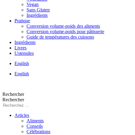
Vegan
Sans Gluten
Ingrédients
Pratique
Conversion volume-poids des aliments
Conversion volume-poids pour pâtisserie
Guide de températures des cuissons
Ingrédients
Livres
Ustensiles
English
English
Rechercher
Rechercher
Articles
Aliments
Conseils
Célébrations