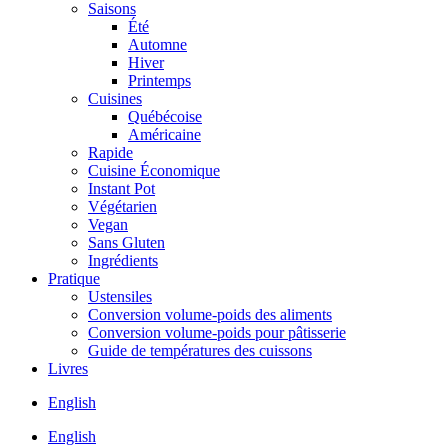
Saisons
Été
Automne
Hiver
Printemps
Cuisines
Québécoise
Américaine
Rapide
Cuisine Économique
Instant Pot
Végétarien
Vegan
Sans Gluten
Ingrédients
Pratique
Ustensiles
Conversion volume-poids des aliments
Conversion volume-poids pour pâtisserie
Guide de températures des cuissons
Livres
English
English