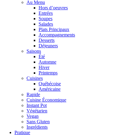
Au Menu
Hors d’oeuvres
Entrées
Soupes
Salades
Plats Principaux
Accompagnements
Desserts
Déjeuners
Saisons
Été
Automne
Hiver
Printemps
Cuisines
Québécoise
Américaine
Rapide
Cuisine Économique
Instant Pot
Végétarien
Vegan
Sans Gluten
Ingrédients
Pratique