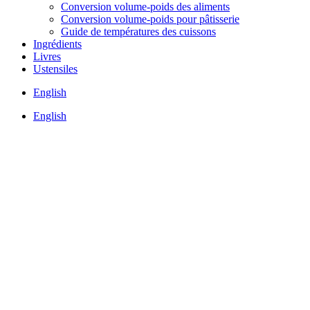
Conversion volume-poids des aliments
Conversion volume-poids pour pâtisserie
Guide de températures des cuissons
Ingrédients
Livres
Ustensiles
English
English