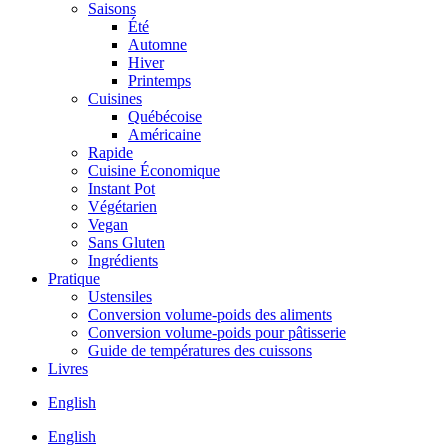
Saisons
Été
Automne
Hiver
Printemps
Cuisines
Québécoise
Américaine
Rapide
Cuisine Économique
Instant Pot
Végétarien
Vegan
Sans Gluten
Ingrédients
Pratique
Ustensiles
Conversion volume-poids des aliments
Conversion volume-poids pour pâtisserie
Guide de températures des cuissons
Livres
English
English