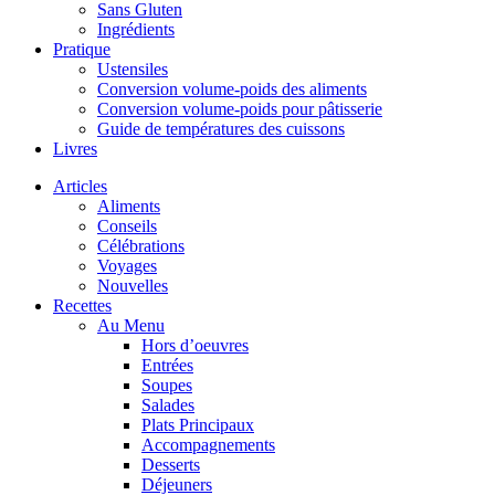
Sans Gluten
Ingrédients
Pratique
Ustensiles
Conversion volume-poids des aliments
Conversion volume-poids pour pâtisserie
Guide de températures des cuissons
Livres
Articles
Aliments
Conseils
Célébrations
Voyages
Nouvelles
Recettes
Au Menu
Hors d’oeuvres
Entrées
Soupes
Salades
Plats Principaux
Accompagnements
Desserts
Déjeuners