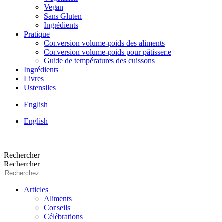
Vegan
Sans Gluten
Ingrédients
Pratique
Conversion volume-poids des aliments
Conversion volume-poids pour pâtisserie
Guide de températures des cuissons
Ingrédients
Livres
Ustensiles
English
English
Rechercher
Rechercher
Articles
Aliments
Conseils
Célébrations