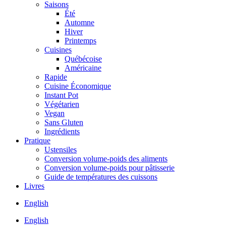
Saisons
Été
Automne
Hiver
Printemps
Cuisines
Québécoise
Américaine
Rapide
Cuisine Économique
Instant Pot
Végétarien
Vegan
Sans Gluten
Ingrédients
Pratique
Ustensiles
Conversion volume-poids des aliments
Conversion volume-poids pour pâtisserie
Guide de températures des cuissons
Livres
English
English