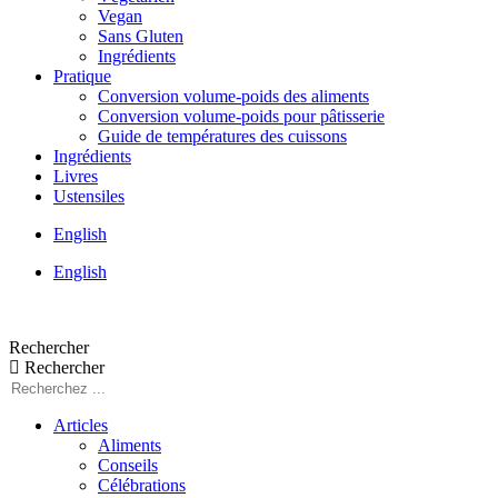
Vegan
Sans Gluten
Ingrédients
Pratique
Conversion volume-poids des aliments
Conversion volume-poids pour pâtisserie
Guide de températures des cuissons
Ingrédients
Livres
Ustensiles
English
English
Rechercher
Rechercher
Articles
Aliments
Conseils
Célébrations