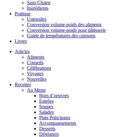
Sans Gluten
Ingrédients
Pratique
Ustensiles
Conversion volume-poids des aliments
Conversion volume-poids pour pâtisserie
Guide de températures des cuissons
Livres
Articles
Aliments
Conseils
Célébrations
Voyages
Nouvelles
Recettes
Au Menu
Hors d’oeuvres
Entrées
Soupes
Salades
Plats Principaux
Accompagnements
Desserts
Déjeuners