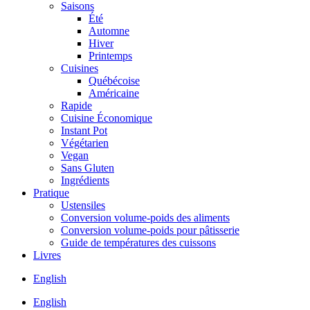
Saisons
Été
Automne
Hiver
Printemps
Cuisines
Québécoise
Américaine
Rapide
Cuisine Économique
Instant Pot
Végétarien
Vegan
Sans Gluten
Ingrédients
Pratique
Ustensiles
Conversion volume-poids des aliments
Conversion volume-poids pour pâtisserie
Guide de températures des cuissons
Livres
English
English