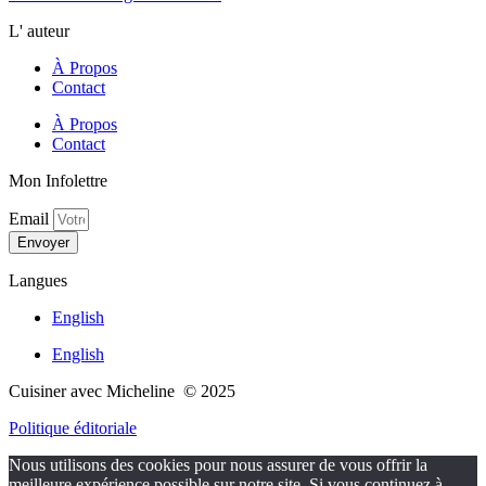
L' auteur
À Propos
Contact
À Propos
Contact
Mon Infolettre
Email
Envoyer
Langues
English
English
Cuisiner avec Micheline © 2025
Politique éditoriale
Nous utilisons des cookies pour nous assurer de vous offrir la
meilleure expérience possible sur notre site. Si vous continuez à