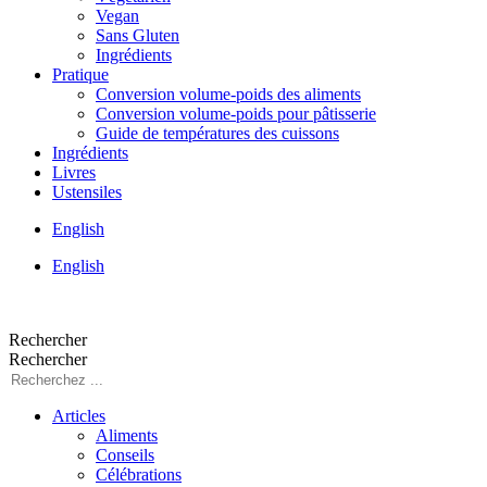
Vegan
Sans Gluten
Ingrédients
Pratique
Conversion volume-poids des aliments
Conversion volume-poids pour pâtisserie
Guide de températures des cuissons
Ingrédients
Livres
Ustensiles
English
English
Rechercher
Rechercher
Articles
Aliments
Conseils
Célébrations