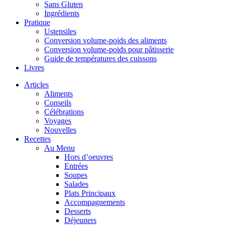
Sans Gluten
Ingrédients
Pratique
Ustensiles
Conversion volume-poids des aliments
Conversion volume-poids pour pâtisserie
Guide de températures des cuissons
Livres
Articles
Aliments
Conseils
Célébrations
Voyages
Nouvelles
Recettes
Au Menu
Hors d’oeuvres
Entrées
Soupes
Salades
Plats Principaux
Accompagnements
Desserts
Déjeuners