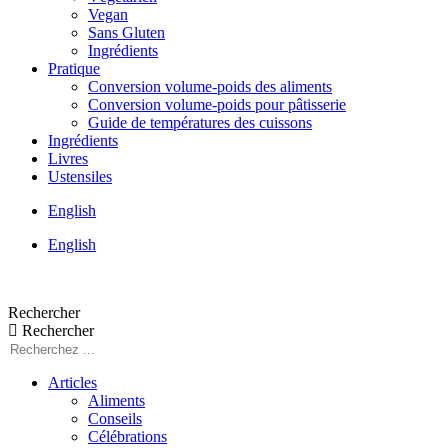
Vegan
Sans Gluten
Ingrédients
Pratique
Conversion volume-poids des aliments
Conversion volume-poids pour pâtisserie
Guide de températures des cuissons
Ingrédients
Livres
Ustensiles
English
English
Rechercher
Rechercher
Articles
Aliments
Conseils
Célébrations