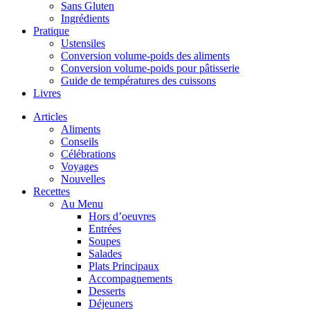
Sans Gluten
Ingrédients
Pratique
Ustensiles
Conversion volume-poids des aliments
Conversion volume-poids pour pâtisserie
Guide de températures des cuissons
Livres
Articles
Aliments
Conseils
Célébrations
Voyages
Nouvelles
Recettes
Au Menu
Hors d’oeuvres
Entrées
Soupes
Salades
Plats Principaux
Accompagnements
Desserts
Déjeuners