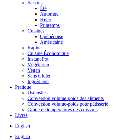
Saisons
Été
Automne
Hiver
Printemps
Cuisines
Québécoise
Américaine
Rapide
Cuisine Économique
Instant Pot
Végétarien
Vegan
Sans Gluten
Ingrédients
Pratique
Ustensiles
Conversion volume-poids des aliments
Conversion volume-poids pour pâtisserie
Guide de températures des cuissons
Livres
English
English