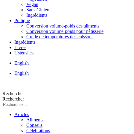
Vegan
Sans Gluten
Ingrédients
Pratique
Conversion volume-poids des aliments
Conversion volume-poids pour pâtisserie
Guide de températures des cuissons
Ingrédients
Livres
Ustensiles
English
English
Rechercher
Rechercher
Articles
Aliments
Conseils
Célébrations