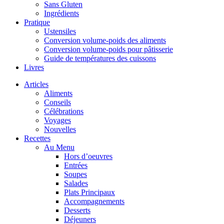
Sans Gluten
Ingrédients
Pratique
Ustensiles
Conversion volume-poids des aliments
Conversion volume-poids pour pâtisserie
Guide de températures des cuissons
Livres
Articles
Aliments
Conseils
Célébrations
Voyages
Nouvelles
Recettes
Au Menu
Hors d’oeuvres
Entrées
Soupes
Salades
Plats Principaux
Accompagnements
Desserts
Déjeuners