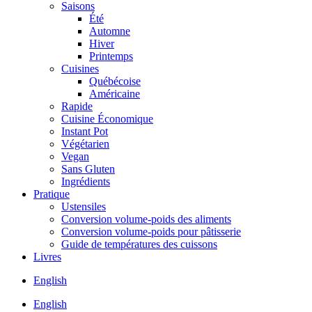
Saisons
Été
Automne
Hiver
Printemps
Cuisines
Québécoise
Américaine
Rapide
Cuisine Économique
Instant Pot
Végétarien
Vegan
Sans Gluten
Ingrédients
Pratique
Ustensiles
Conversion volume-poids des aliments
Conversion volume-poids pour pâtisserie
Guide de températures des cuissons
Livres
English
English