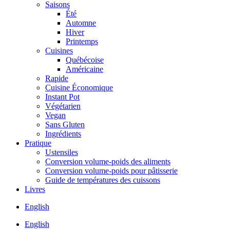
Saisons
Été
Automne
Hiver
Printemps
Cuisines
Québécoise
Américaine
Rapide
Cuisine Économique
Instant Pot
Végétarien
Vegan
Sans Gluten
Ingrédients
Pratique
Ustensiles
Conversion volume-poids des aliments
Conversion volume-poids pour pâtisserie
Guide de températures des cuissons
Livres
English
English