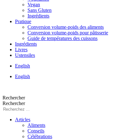
Vegan
Sans Gluten
Ingrédients
Pratique
Conversion volume-poids des aliments
Conversion volume-poids pour pâtisserie
Guide de températures des cuissons
Ingrédients
Livres
Ustensiles
English
English
Rechercher
Rechercher
Articles
Aliments
Conseils
Célébrations