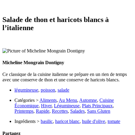
Salade de thon et haricots blancs à
l’italienne
Micheline Mongrain Dontigny
Ce classique de la cuisine italienne se prépare en un rien de temps
avec une conserve de thon et une conserve de haricots blancs.
légumineuse
,
poisson
,
salade
Catégories >
Aliments
,
Au Menu
,
Automne
,
Cuisine
Économique
,
Hiver
,
Légumineuse
,
Plats Principaux
,
Printemps
,
Rapide
,
Recettes
,
Salades
,
Sans Gluten
Ingrédients >
basilic
,
haricot blanc
,
huile d'olive
,
tomate
Partagez