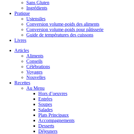
Sans Gluten
Ingrédients
Pratique
Ustensiles
Conversion volume-poids des aliments
Conversion volume-poids pour pâtisserie
Guide de températures des cuissons
Livres
Articles
Aliments
Conseils
Célébrations
Voyages
Nouvelles
Recettes
Au Menu
Hors d’oeuvres
Entrées
Soupes
Salades
Plats Principaux
Accompagnements
Desserts
Déjeuners