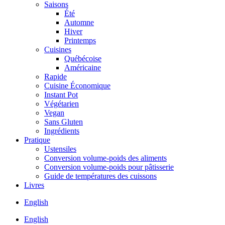
Saisons
Été
Automne
Hiver
Printemps
Cuisines
Québécoise
Américaine
Rapide
Cuisine Économique
Instant Pot
Végétarien
Vegan
Sans Gluten
Ingrédients
Pratique
Ustensiles
Conversion volume-poids des aliments
Conversion volume-poids pour pâtisserie
Guide de températures des cuissons
Livres
English
English