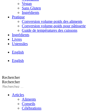
Vegan
Sans Gluten
Ingrédients
Pratique
Conversion volume-poids des aliments
Conversion volume-poids pour pâtisserie
Guide de températures des cuissons
Ingrédients
Livres
Ustensiles
English
English
Rechercher
Rechercher
Articles
Aliments
Conseils
Célébrations