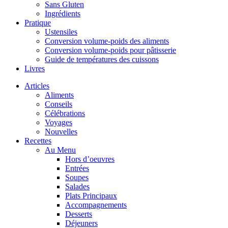
Sans Gluten
Ingrédients
Pratique
Ustensiles
Conversion volume-poids des aliments
Conversion volume-poids pour pâtisserie
Guide de températures des cuissons
Livres
Articles
Aliments
Conseils
Célébrations
Voyages
Nouvelles
Recettes
Au Menu
Hors d’oeuvres
Entrées
Soupes
Salades
Plats Principaux
Accompagnements
Desserts
Déjeuners