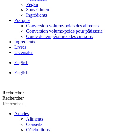
Vegan
Sans Gluten
Ingrédients
Pratique
Conversion volume-poids des aliments
Conversion volume-poids pour pâtisserie
Guide de températures des cuissons
Ingrédients
Livres
Ustensiles
English
English
Rechercher
Rechercher
Articles
Aliments
Conseils
Célébrations