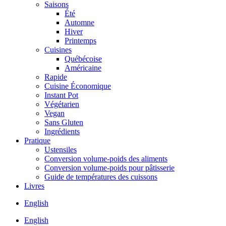
Saisons
Été
Automne
Hiver
Printemps
Cuisines
Québécoise
Américaine
Rapide
Cuisine Économique
Instant Pot
Végétarien
Vegan
Sans Gluten
Ingrédients
Pratique
Ustensiles
Conversion volume-poids des aliments
Conversion volume-poids pour pâtisserie
Guide de températures des cuissons
Livres
English
English