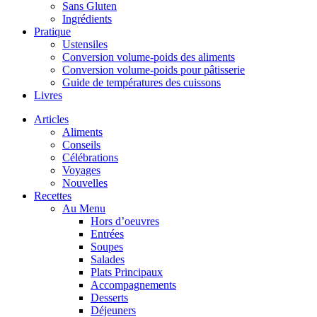
Sans Gluten
Ingrédients
Pratique
Ustensiles
Conversion volume-poids des aliments
Conversion volume-poids pour pâtisserie
Guide de températures des cuissons
Livres
Articles
Aliments
Conseils
Célébrations
Voyages
Nouvelles
Recettes
Au Menu
Hors d’oeuvres
Entrées
Soupes
Salades
Plats Principaux
Accompagnements
Desserts
Déjeuners