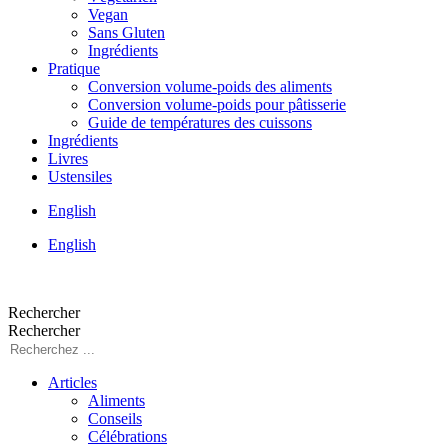
Vegan
Sans Gluten
Ingrédients
Pratique
Conversion volume-poids des aliments
Conversion volume-poids pour pâtisserie
Guide de températures des cuissons
Ingrédients
Livres
Ustensiles
English
English
Rechercher
Rechercher
Articles
Aliments
Conseils
Célébrations