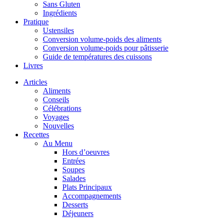
Sans Gluten
Ingrédients
Pratique
Ustensiles
Conversion volume-poids des aliments
Conversion volume-poids pour pâtisserie
Guide de températures des cuissons
Livres
Articles
Aliments
Conseils
Célébrations
Voyages
Nouvelles
Recettes
Au Menu
Hors d’oeuvres
Entrées
Soupes
Salades
Plats Principaux
Accompagnements
Desserts
Déjeuners