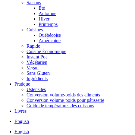
Saisons
Été
Automne
Hiver
Printemps
Cuisines
Québécoise
Américaine
Rapide
Cuisine Économique
Instant Pot
Végétarien
Vegan
Sans Gluten
Ingrédients
Pratique
Ustensiles
Conversion volume-poids des aliments
Conversion volume-poids pour pâtisserie
Guide de températures des cuissons
Livres
English
English