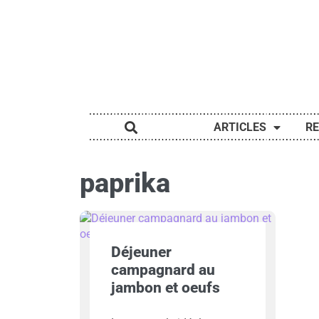
ARTICLES
R
paprika
Déjeuner
campagnard au
jambon et oeufs