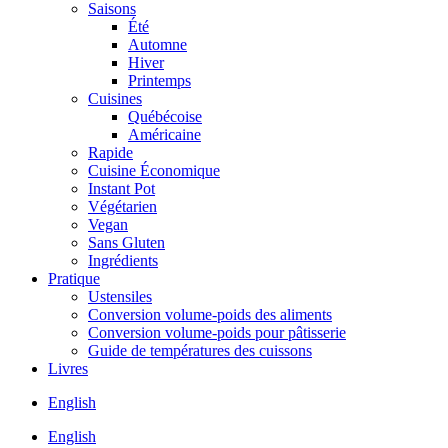
Saisons
Été
Automne
Hiver
Printemps
Cuisines
Québécoise
Américaine
Rapide
Cuisine Économique
Instant Pot
Végétarien
Vegan
Sans Gluten
Ingrédients
Pratique
Ustensiles
Conversion volume-poids des aliments
Conversion volume-poids pour pâtisserie
Guide de températures des cuissons
Livres
English
English