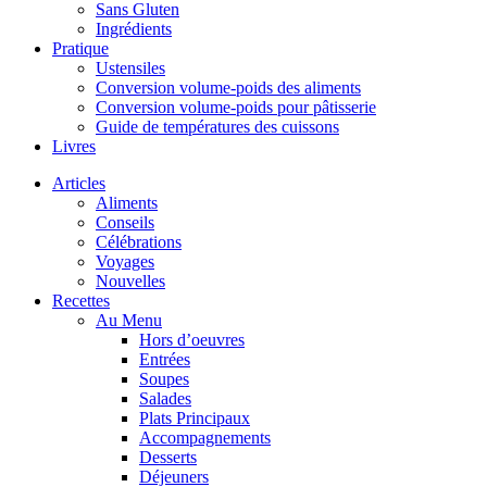
Sans Gluten
Ingrédients
Pratique
Ustensiles
Conversion volume-poids des aliments
Conversion volume-poids pour pâtisserie
Guide de températures des cuissons
Livres
Articles
Aliments
Conseils
Célébrations
Voyages
Nouvelles
Recettes
Au Menu
Hors d’oeuvres
Entrées
Soupes
Salades
Plats Principaux
Accompagnements
Desserts
Déjeuners