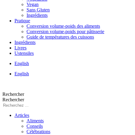
Vegan
Sans Gluten
Ingrédients
Pratique
Conversion volume-poids des aliments
Conversion volume-poids pour pâtisserie
Guide de températures des cuissons
Ingrédients
Livres
Ustensiles
English
English
Rechercher
Rechercher
Articles
Aliments
Conseils
Célébrations