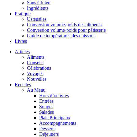
Sans Gluten
Ingrédients
Pratique
Ustensiles
Conversion volume-poids des aliments
Conversion volume-poids pour pâtisserie
Guide de températures des cuissons
Livres
Articles
Aliments
Conseils
Célébrations
Voyages
Nouvelles
Recettes
Au Menu
Hors d’oeuvres
Entrées
Soupes
Salades
Plats Principaux
Accompagnements
Desserts
Déjeuners