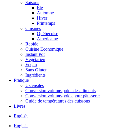
Saisons
Été
Automne
Hiver
Printemps
Cuisines
Québécoise
Américaine
Rapide
Cuisine Économique
Instant Pot
Végétarien
Vegan
Sans Gluten
Ingrédients
Pratique
Ustensiles
Conversion volume-poids des aliments
Conversion volume-poids pour pâtisserie
Guide de températures des cuissons
Livres
English
English