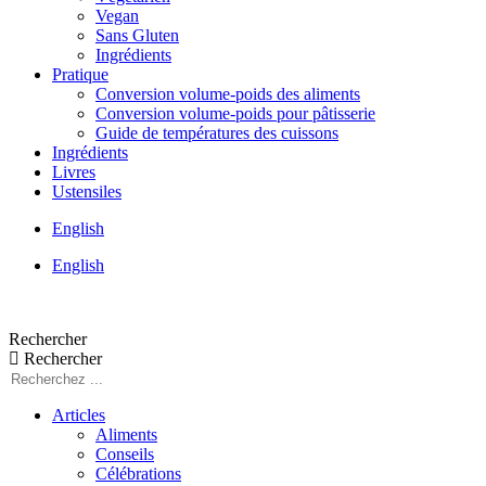
Vegan
Sans Gluten
Ingrédients
Pratique
Conversion volume-poids des aliments
Conversion volume-poids pour pâtisserie
Guide de températures des cuissons
Ingrédients
Livres
Ustensiles
English
English
Rechercher
Rechercher
Articles
Aliments
Conseils
Célébrations