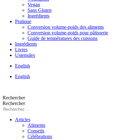
Vegan
Sans Gluten
Ingrédients
Pratique
Conversion volume-poids des aliments
Conversion volume-poids pour pâtisserie
Guide de températures des cuissons
Ingrédients
Livres
Ustensiles
English
English
Rechercher
Rechercher
Articles
Aliments
Conseils
Célébrations