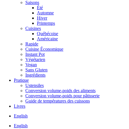
Saisons
Été
Automne
Hiver
Printemps
Cuisines
Québécoise
Américaine
Rapide
Cuisine Économique
Instant Pot
Végétarien
Vegan
Sans Gluten
Ingrédients
Pratique
Ustensiles
Conversion volume-poids des aliments
Conversion volume-poids pour pâtisserie
Guide de températures des cuissons
Livres
English
English