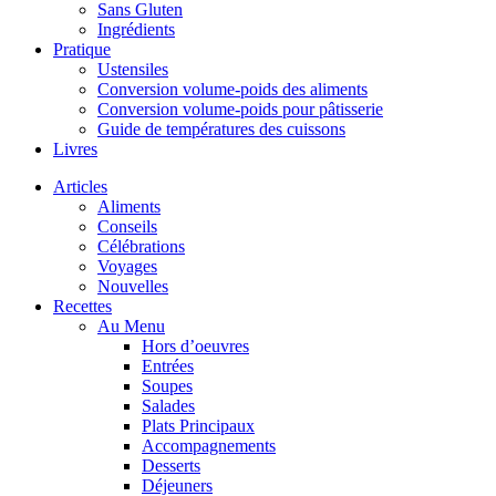
Sans Gluten
Ingrédients
Pratique
Ustensiles
Conversion volume-poids des aliments
Conversion volume-poids pour pâtisserie
Guide de températures des cuissons
Livres
Articles
Aliments
Conseils
Célébrations
Voyages
Nouvelles
Recettes
Au Menu
Hors d’oeuvres
Entrées
Soupes
Salades
Plats Principaux
Accompagnements
Desserts
Déjeuners