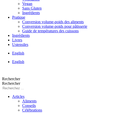
Vegan
Sans Gluten
Ingrédients
Pratique
Conversion volume-poids des aliments
Conversion volume-poids pour pâtisserie
Guide de températures des cuissons
Ingrédients
Livres
Ustensiles
English
English
Rechercher
Rechercher
Articles
Aliments
Conseils
Célébrations