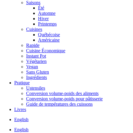
Saisons
Été
Automne
Hiver
Printemps
Cuisines
Québécoise
Américaine
Rapide
Cuisine Économique
Instant Pot
Végétarien
Vegan
Sans Gluten
Ingrédients
Pratique
Ustensiles
Conversion volume-poids des aliments
Conversion volume-poids pour pâtisserie
Guide de températures des cuissons
Livres
English
English