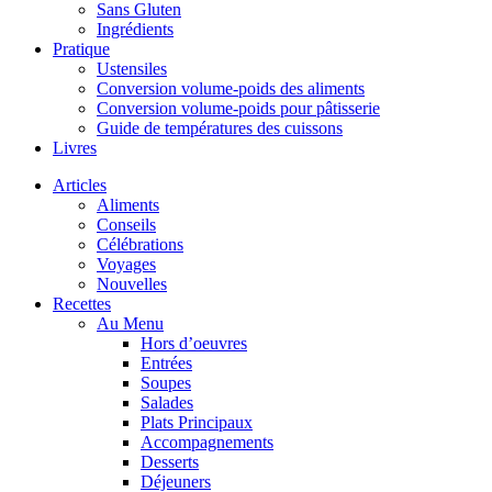
Sans Gluten
Ingrédients
Pratique
Ustensiles
Conversion volume-poids des aliments
Conversion volume-poids pour pâtisserie
Guide de températures des cuissons
Livres
Articles
Aliments
Conseils
Célébrations
Voyages
Nouvelles
Recettes
Au Menu
Hors d’oeuvres
Entrées
Soupes
Salades
Plats Principaux
Accompagnements
Desserts
Déjeuners