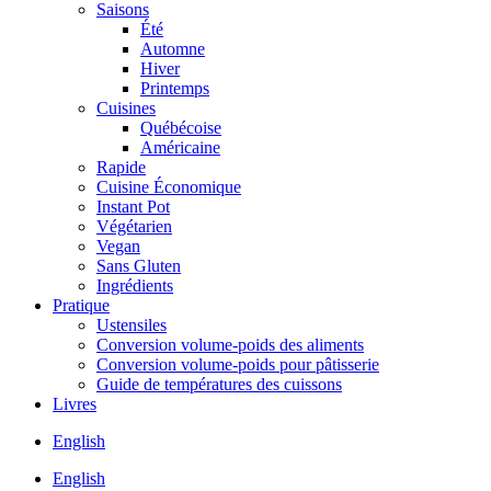
Saisons
Été
Automne
Hiver
Printemps
Cuisines
Québécoise
Américaine
Rapide
Cuisine Économique
Instant Pot
Végétarien
Vegan
Sans Gluten
Ingrédients
Pratique
Ustensiles
Conversion volume-poids des aliments
Conversion volume-poids pour pâtisserie
Guide de températures des cuissons
Livres
English
English