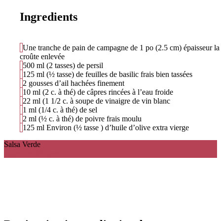
Ingredients
Une tranche de pain de campagne de 1 po (2.5 cm) épaisseur la
croûte enlevée
500
ml
(2 tasses) de persil
125
ml
(½ tasse) de feuilles de basilic frais bien tassées
2 gousses d’ail hachées finement
10
ml
(2 c. à thé) de câpres rincées à l’eau froide
22
ml
(1 1/2 c. à soupe de vinaigre de vin blanc
1
ml
(1/4 c. à thé) de sel
2
ml
(½ c. à thé) de poivre frais moulu
125
ml
Environ (½ tasse ) d’huile d’olive extra vierge
Salsa Verde
Ingredients
Étapes