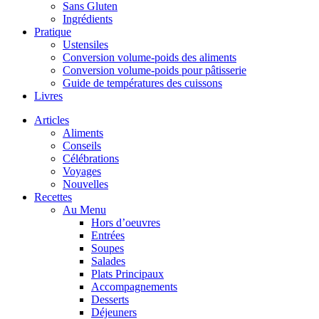
Sans Gluten
Ingrédients
Pratique
Ustensiles
Conversion volume-poids des aliments
Conversion volume-poids pour pâtisserie
Guide de températures des cuissons
Livres
Articles
Aliments
Conseils
Célébrations
Voyages
Nouvelles
Recettes
Au Menu
Hors d’oeuvres
Entrées
Soupes
Salades
Plats Principaux
Accompagnements
Desserts
Déjeuners