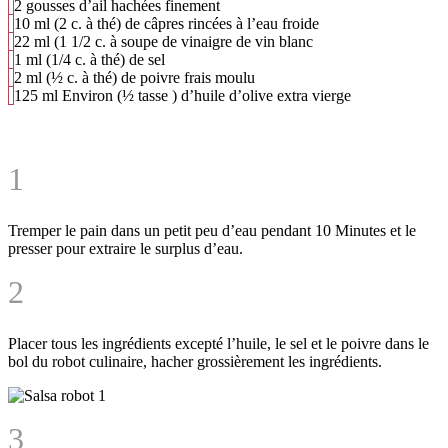
2 gousses d’ail hachées finement
10
ml
(2 c. à thé) de câpres rincées à l’eau froide
22
ml
(1 1/2 c. à soupe de vinaigre de vin blanc
1
ml
(1/4 c. à thé) de sel
2
ml
(½ c. à thé) de poivre frais moulu
125
ml
Environ (½ tasse ) d’huile d’olive extra vierge
1
Tremper le pain dans un petit peu d’eau pendant
10 Minutes
et le
presser pour extraire le surplus d’eau.
2
Placer tous les ingrédients excepté l’huile, le sel et le poivre dans le
bol du robot culinaire, hacher grossièrement les ingrédients.
3