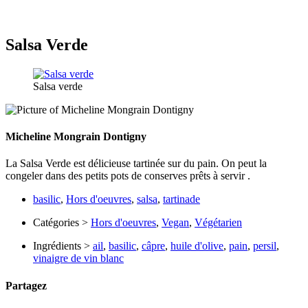
Salsa Verde
Salsa verde
Micheline Mongrain Dontigny
La Salsa Verde est délicieuse tartinée sur du pain. On peut la
congeler dans des petits pots de conserves prêts à servir .
basilic
,
Hors d'oeuvres
,
salsa
,
tartinade
Catégories >
Hors d'oeuvres
,
Vegan
,
Végétarien
Ingrédients >
ail
,
basilic
,
câpre
,
huile d'olive
,
pain
,
persil
,
vinaigre de vin blanc
Partagez