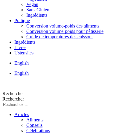
Vegan
Sans Gluten
Ingrédients
Pratique
Conversion volume-poids des aliments
Conversion volume-poids pour pâtisserie
Guide de températures des cuissons
Ingrédients
Livres
Ustensiles
English
English
Rechercher
Rechercher
Articles
Aliments
Conseils
Célébrations