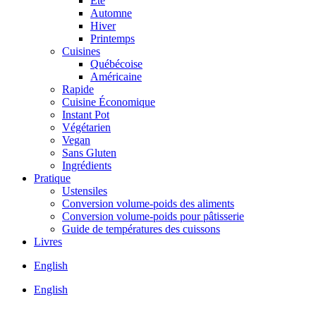
Été
Automne
Hiver
Printemps
Cuisines
Québécoise
Américaine
Rapide
Cuisine Économique
Instant Pot
Végétarien
Vegan
Sans Gluten
Ingrédients
Pratique
Ustensiles
Conversion volume-poids des aliments
Conversion volume-poids pour pâtisserie
Guide de températures des cuissons
Livres
English
English