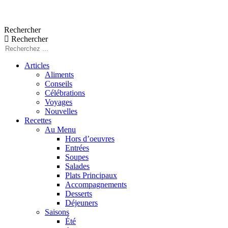
Aller
au
Rechercher
contenu
Rechercher
Articles
Aliments
Conseils
Célébrations
Voyages
Nouvelles
Recettes
Au Menu
Hors d’oeuvres
Entrées
Soupes
Salades
Plats Principaux
Accompagnements
Desserts
Déjeuners
Saisons
Été