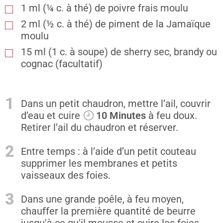
1
ml
(¼ c. à thé) de poivre frais moulu
2
ml
(½ c. à thé) de piment de la Jamaïque
moulu
15
ml
(1 c. à soupe) de sherry sec, brandy ou
cognac (facultatif)
1
Dans un petit chaudron, mettre l’ail, couvrir
d’eau et cuire
10 Minutes
à feu doux.
Retirer l’ail du chaudron et réserver.
2
Entre temps : à l’aide d’un petit couteau
supprimer les membranes et petits
vaisseaux des foies.
3
Dans une grande poêle, à feu moyen,
chauffer la première quantité de beurre