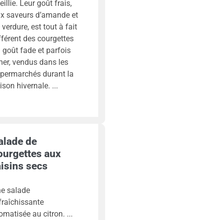
eillie. Leur goût frais,
x saveurs d’amande et
 verdure, est tout à fait
fférent des courgettes
 goût fade et parfois
er, vendus dans les
permarchés durant la
ison hivernale.
alade de
ourgettes aux
aisins secs
e salade
fraîchissante
omatisée au citron.