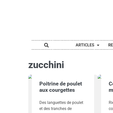
ARTICLES
R
zucchini
Poitrine de poulet
C
aux courgettes
m
Des languettes de poulet
Ri
et des tranches de
co