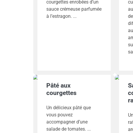
courgettes enrobées d’un
cu
sauce crémeuse parfumée
au
à l’estragon.
de
di
au
am
su
sa
Pâté aux
S
courgettes
c
r
Un délicieux pâté que
vous pouvez
Un
accompagner d’une
ra
salade de tomates.
ar