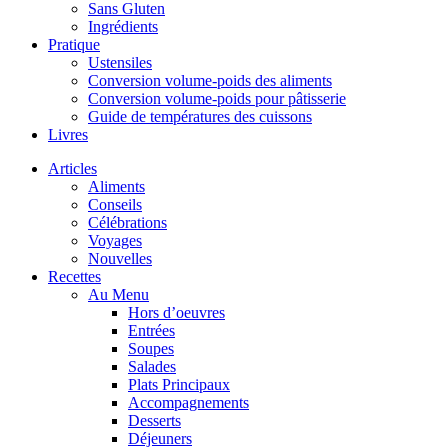
Sans Gluten
Ingrédients
Pratique
Ustensiles
Conversion volume-poids des aliments
Conversion volume-poids pour pâtisserie
Guide de températures des cuissons
Livres
Articles
Aliments
Conseils
Célébrations
Voyages
Nouvelles
Recettes
Au Menu
Hors d’oeuvres
Entrées
Soupes
Salades
Plats Principaux
Accompagnements
Desserts
Déjeuners