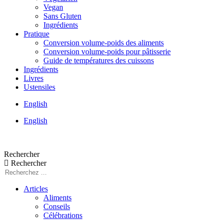
Vegan
Sans Gluten
Ingrédients
Pratique
Conversion volume-poids des aliments
Conversion volume-poids pour pâtisserie
Guide de températures des cuissons
Ingrédients
Livres
Ustensiles
English
English
Rechercher
Rechercher
Articles
Aliments
Conseils
Célébrations