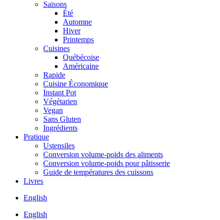
Saisons
Été
Automne
Hiver
Printemps
Cuisines
Québécoise
Américaine
Rapide
Cuisine Économique
Instant Pot
Végétarien
Vegan
Sans Gluten
Ingrédients
Pratique
Ustensiles
Conversion volume-poids des aliments
Conversion volume-poids pour pâtisserie
Guide de températures des cuissons
Livres
English
English