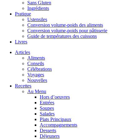
Sans Gluten
Ingrédients
Pratique
Ustensiles
Conversion volume-poids des aliments
Conversion volume-poids pour pâtisserie
Guide de températures des cuissons
Livres
Articles
Aliments
Conseils
Célébrations
Voyages
Nouvelles
Recettes
Au Menu
Hors d’oeuvres
Entrées
Soupes
Salades
Plats Principaux
Accompagnements
Desserts
Déjeuners