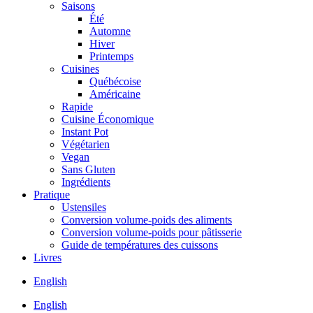
Saisons
Été
Automne
Hiver
Printemps
Cuisines
Québécoise
Américaine
Rapide
Cuisine Économique
Instant Pot
Végétarien
Vegan
Sans Gluten
Ingrédients
Pratique
Ustensiles
Conversion volume-poids des aliments
Conversion volume-poids pour pâtisserie
Guide de températures des cuissons
Livres
English
English