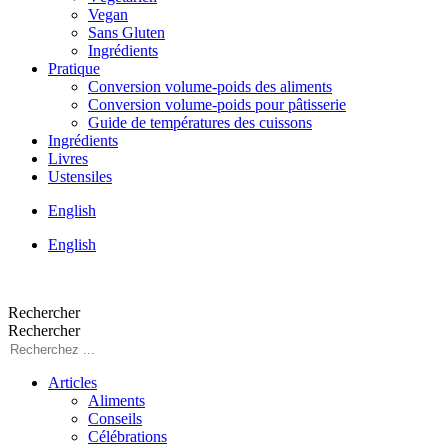
Vegan
Sans Gluten
Ingrédients
Pratique
Conversion volume-poids des aliments
Conversion volume-poids pour pâtisserie
Guide de températures des cuissons
Ingrédients
Livres
Ustensiles
English
English
Rechercher
Rechercher
Articles
Aliments
Conseils
Célébrations